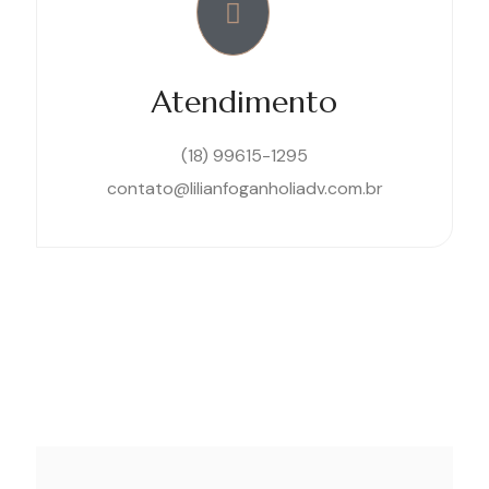
Atendimento
(18) 99615-1295
contato@lilianfoganholiadv.com.br